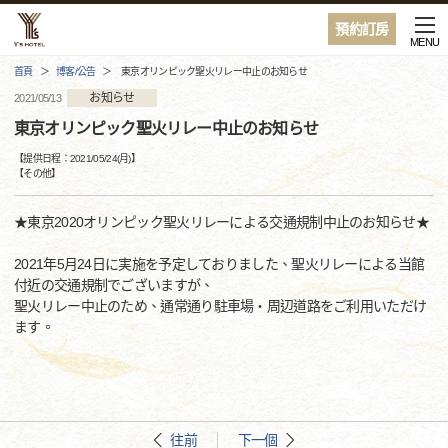
預約訂房
MENU
首頁
博客/公告
東京オリンピック聖火リレー中止のお知らせ
お知らせ
2021/05/13
東京オリンピック聖火リレー中止のお知らせ
【提供日程：
2021/05/24(月)
】
【
その他
】
★東京2020オリンピック聖火リレーによる交通規制中止のお知らせ★
2021年5月24日に実施を予定しておりました、聖火リレーによる当館
付近の交通規制でございますが、
聖火リレー中止のため、通常通り駐車場・周辺道路をご利用いただけ
ます。
往前
下一個