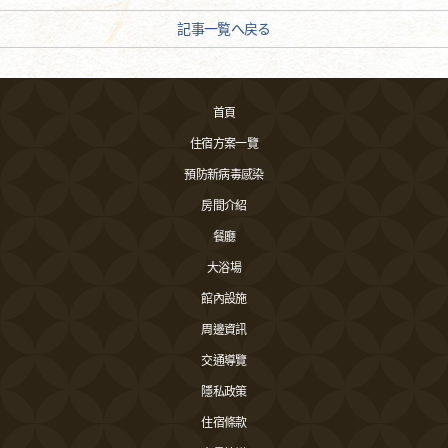
記事一覧へ戻る
首頁
住宿方案一覽
預防新病毒感染
房間介紹
餐廳
大浴場
館內設施
周邊資訊
交通導覽
隱私政策
住宿條款