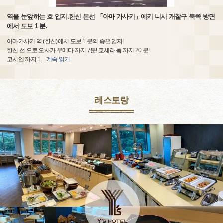
역을 눈앞하는 호 입지.한신 본선 「아마 가사키」에키 니시 개찰구 북쪽 방면
에서 도보 1 분.
아마가사키 역 (한신)에서 도보 1 분의 좋은 입지!
한신 선 으로 오사카 우메다 까지 7분! 쿄세라 돔 까지 20 분!
코시엔 까지 1
…
계속 읽기
레스토랑