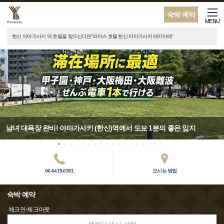
숙박 예약
MENU
한신 아마가사키 역 호텔을 찾으신다면"와이스 호텔 한신 아마가사키 에키마에"
남녀 대욕장 완비! 아마가사키 (한신)역에서 도보 1분의 좋은 입지
06-6419-0301
오시는 방법
숙박 예약
체크인-체크아웃