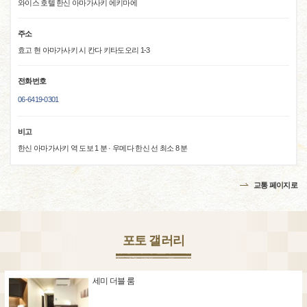
와이스 호텔 한신 아마가사키 에키마에
주소
효고 현 아마가사키 시 칸다 키타도오리 1-3
전화번호
06-6419-0301
비고
한신 아마가사키 역 도보 1 분 · 우메다 한신 선 최소 8 분
교통 페이지로
포토 갤러리
세미 더블 룸